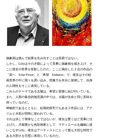
抽象画は挑んで結果を生み出すことは容易ではない。
しかし、Lillyはその才能によって見事に抽象画を描き上げ、そ
こに彼女の世界を投影したのだ。ここに掲出した２点の作品の
「宙へ Solar Power」と「希望 Endeavor」で、彼女はその絵
画世界の中に我々を誘い込み、想像力を存分に発揮して、自身
の人間性をそこに表現している。
これらのテーマである太陽は、希望と密接に結び付いている。
また、人類の集合的無意識の中では、太陽が生命と同じ意味を
持っているのだ。
神秘的であるとともに、絵画的探究でもある２作品には、アク
リルと水彩が同時に使われている。
それは決して簡単なことではないが、彼女は驚くほど見事に仕
上げた。才能豊かな色彩画家として、マティエールを繊細に使
いこなすLilly。彼女はアーティストにとって最も大切な特性で
ある大胆さを完璧に体現しているのだ。