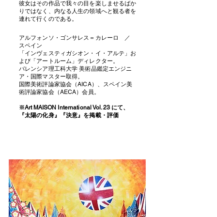
彼女はその作品で我々の目を楽しませるばか
りではなく、内なる人生の領域へと観る者を
連れて行くのである。
アルフォンソ・ゴンサレス＝カレーロ ／
スペイン
「インヴェスティガシオン・イ・アルテ」お
よび「アートルーム」ディレクター。
バレンシア理工科大学 美術品鑑定エンジニ
ア・国際マスター取得。
国際美術評論家協会（AICA）、スペイン美
術評論家協会（AECA）会員。
​※Art MAISON International Vol. 23 にて、
『太陽の化身』『決意』を掲載・評価