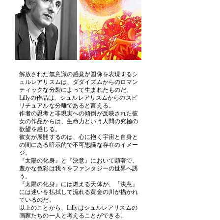
解放された無意識の感覚が図像を表現するシ
ュルレアリスムは、ダダイズムからのロマン
ティックな分裂によって生まれたものだ。
Lillyの作品は、シュルレアリスムからのスピ
リチュアルな分離であると言える。
作者の思考と非現実への傾倒が反映された彼
女の作品からは、生命力という人間の究極の
欲望を感じる。
彼女が展開するのは、心に抱く宇宙と自身と
の間にある暗示的で不可思議な存在のイメー
ジ。
『太陽の化身』と『決意』において顕著で、
豊かな色彩は我々をファンタジーの世界へ誘
う。
『太陽の化身』には燃える天体が、『決意』
には迷いを払拭して流れる黄金の川が描かれ
ているのだ。
以上のことから、Lillyはシュルレアリスムの
画家たちの一人と考えることができる。