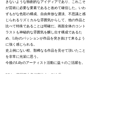
きないような独創的なアイディアであり、これこそ
が芸術に必要な要素であると改めて確信した。いわ
ずもがな色彩の構成、自由奔放な濃淡、不思議と感
じられるリズミカルな雰囲気からして、他の作品と
比べて特殊であることは明確だ。画面全体のコント
ラストも神秘的な雰囲気を醸し出す構成であるた
め、Lillyのパッションが作品を突き抜けて来るよう
に強く感じられる。
史上例にない程、類稀なる作品を見せて頂いたこと
を非常に光栄に思う。
今後のLillyのアーティスト活動に益々のご活躍を。
RBA（英国王立美術家協会）副会長
ミック・ディビス