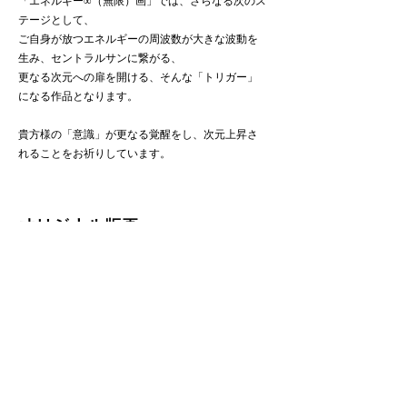
「エネルギー∞（無限）画」では、さらなる次のス
テージとして、
ご自身が放つエネルギーの周波数が大きな波動を
生み、セントラルサンに繋がる、
更なる次元への扉を開ける、そんな「トリガー」
になる作品となります。
貴方様の「意識」が更なる覚醒をし、次元上昇さ
れることをお祈りしています。
オリジナル版画
原画を高画質技法で複製し、その上から、
Lilly自身が新たに特殊塗料等を加えたもので、
原画と逸するオリジナル性があります。
受注後、１枚１枚、制作していくので、
色使いや筆使いが、その時々で微妙に変わりま
す。
つまり、世界で１枚しかないオーダーメイドの版
画です。